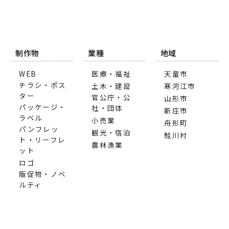
制作物
業種
地域
WEB
医療・福祉
天童市
チラシ・ポス
土木・建設
寒河江市
ター
官公庁・公
山形市
パッケージ・
社・団体
新庄市
ラベル
小売業
舟形町
パンフレッ
観光・宿泊
鮭川村
ト・リーフレ
農林漁業
ット
ロゴ
販促物・ノベ
ルティ